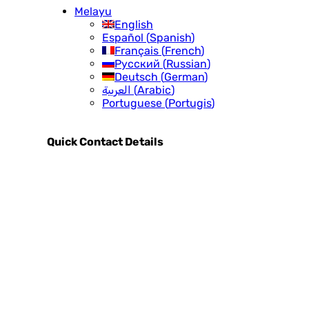
Melayu
English
Español
(
Spanish
)
Français
(
French
)
Русский
(
Russian
)
Deutsch
(
German
)
العربية
(
Arabic
)
Portuguese
(
Portugis
)
Quick Contact Details
27 Van Der Biji Street
PO Box 598
Meyerton 1960
South Africa
Tel.
+27 16 362 0600
Mail.
info@pegmatite.co.za