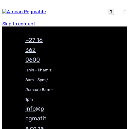

Skip to content
+27 16
362
0600
Isnin - Khamis:
8am - 5pm /
Jumaat: 8am -
1pm
info@p
egmatit
e.co.za