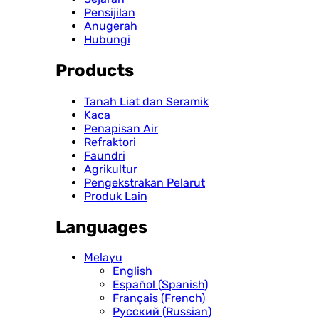
Pensijilan
Anugerah
Hubungi
Products
Tanah Liat dan Seramik
Kaca
Penapisan Air
Refraktori
Faundri
Agrikultur
Pengekstrakan Pelarut
Produk Lain
Languages
Melayu
English
Español
(
Spanish
)
Français
(
French
)
Русский
(
Russian
)