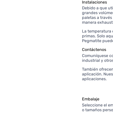
Instalaciones
Debido a que uti
grandes volúmen
paletas a travé
manera exhausti
La temperatura d
primas. Solo aqu
Pegmatite puede
Contáctenos
Comuníquese con
industrial y ot
También ofrecem
aplicación. Nue
aplicaciones.
Embalaje
Seleccione el e
o tamaños perso