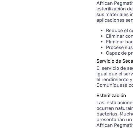
African Pegmati
esterilización 
sus materiales i
aplicaciones sen
Reduce el c
Eliminar co
Eliminar ba
Procese sus
Capaz de pr
Servicio de Sec
El servicio de s
igual que el ser
el rendimiento y
Comuníquese con
Esterilización
Las instalacion
ocurren natural
bacterias. Much
presentarían un
African Pegmatit