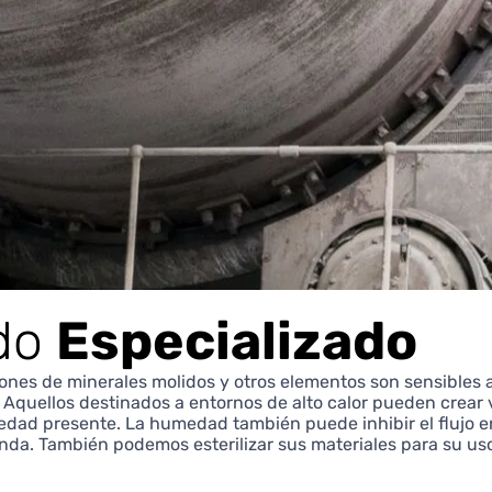
do
Especializado
ones de minerales molidos y otros elementos son sensibles a
. Aquellos destinados a entornos de alto calor pueden crea
ad presente. La humedad también puede inhibir el flujo en
enda. También podemos esterilizar sus materiales para su us