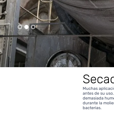
Seca
Muchas aplicaci
antes de su uso
demasiada humed
durante la moli
bacterias.