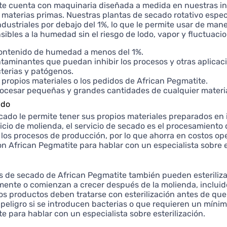
te cuenta con maquinaria diseñada a medida en nuestras ins
de materias primas. Nuestras plantas de secado rotativo esp
ndustriales por debajo del 1%, lo que le permite usar de man
sibles a la humedad sin el riesgo de lodo, vapor y fluctuac
ontenido de humedad a menos del 1%.
ntaminantes que puedan inhibir los procesos y otras aplicac
cterias y patógenos.
 propios materiales o los pedidos de African Pegmatite.
ocesar pequeñas y grandes cantidades de cualquier materia
ado
ecado le permite tener sus propios materiales preparados en
vicio de molienda, el servicio de secado es el procesamiento 
 los procesos de producción, por lo que ahorra en costos op
 African Pegmatite para hablar con un especialista sobre e
es de secado de African Pegmatite también pueden esteril
mente o comienzan a crecer después de la molienda, inclu
os productos deben tratarse con esterilización antes de qu
 peligro si se introducen bacterias o que requieren un mí
e para hablar con un especialista sobre esterilización.