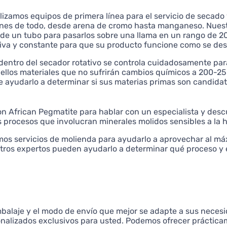
lizamos equipos de primera línea para el servicio de secad
es de todo, desde arena de cromo hasta manganeso. Nuestro
s de un tubo para pasarlos sobre una llama en un rango de 
va y constante para que su producto funcione como se des
entro del secador rotativo se controla cuidadosamente para
ellos materiales que no sufrirán cambios químicos a 200-25
 ayudarlo a determinar si sus materias primas son candida
 African Pegmatite para hablar con un especialista y des
ros procesos que involucran minerales molidos sensibles a 
os servicios de molienda para ayudarlo a aprovechar al má
stros expertos pueden ayudarlo a determinar qué proceso y 
mbalaje y el modo de envío que mejor se adapte a sus neces
nalizados exclusivos para usted. Podemos ofrecer práctica