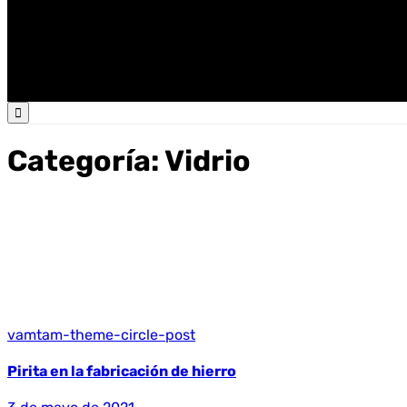

Categoría:
Vidrio
vamtam-theme-circle-post
Pirita en la fabricación de hierro