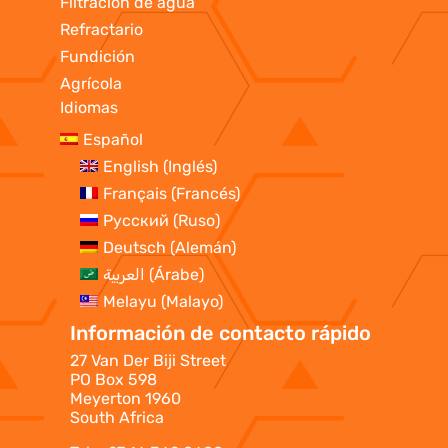
Filtración de agua
Refractario
Fundición
Agrícola
Idiomas
Español
English
(
Inglés
)
Français
(
Francés
)
Русский
(
Ruso
)
Deutsch
(
Alemán
)
العربية
(
Árabe
)
Melayu
(
Malayo
)
Información de contacto rápido
27 Van Der Biji Street
PO Box 598
Meyerton 1960
South Africa